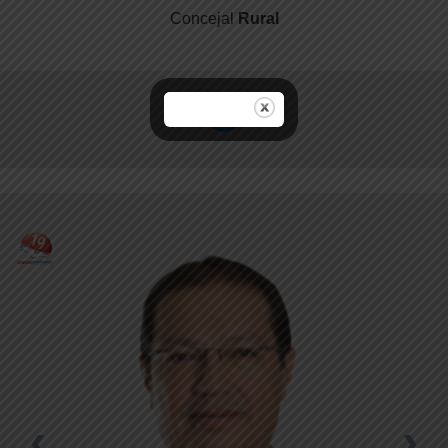
Concejal
Rural
‹
›