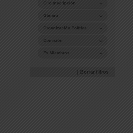
Circunscripción
Género
Organización Política
Comisión
Ex Miembros
| Borrar filtros