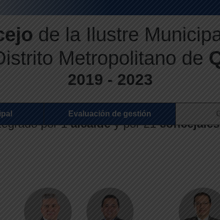
cejo
de la Ilustre Municip
Distrito Metropolitano de
Q
2019 - 2023
y fiscalización del gobierno autónomo
ipal
Evaluación de gestión
ntegrado por 1
alcalde
y por 21
concejale