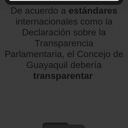
De acuerdo a
estándares
internacionales como la
Declaración sobre la
Transparencia
Parlamentaria, e
l Concejo de
Guayaquil debería
transparentar