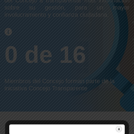
del Concejo a transparentar más información
sobre su gestión, para un mayor
involucramiento y confianza ciudadana.
0 de 16
Miembros del Concejo forman parte de la
iniciativa Concejo Transparente