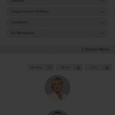
Género
Organización Política
Comisión
Ex Miembros
| Borrar filtros
Ver lista
Excel
CSV