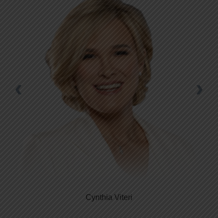
‹
›
Cynthia Viteri