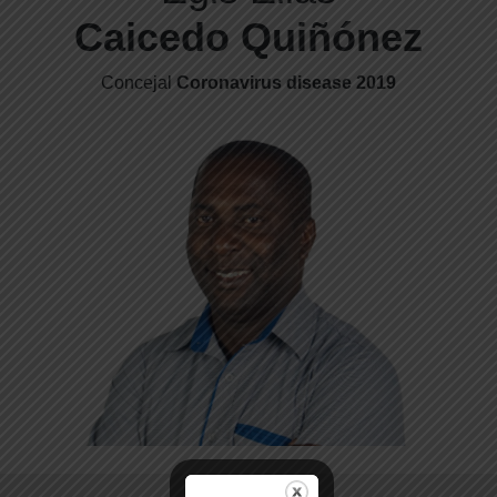
Caicedo Quiñónez
Concejal
Coronavirus disease 2019