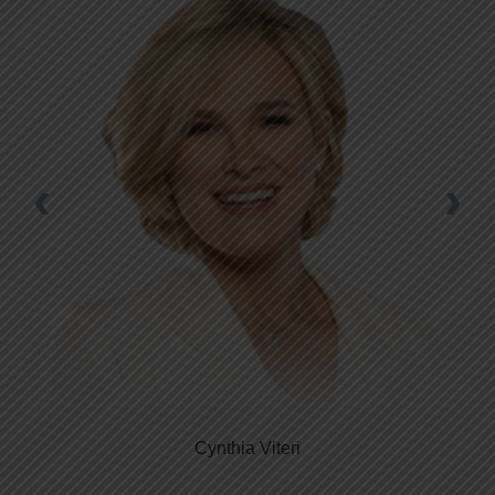
‹
›
Cynthia Viteri