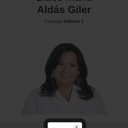
Aldás Giler
Concejal
Urbano 1