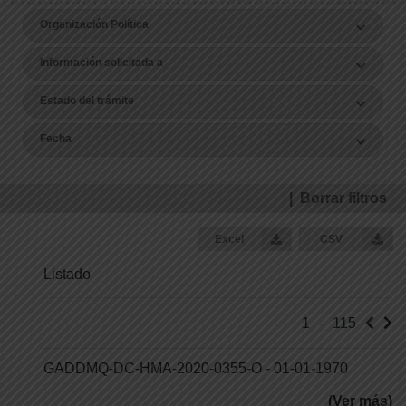
Organización Política
Información solicitada a
Estado del trámite
Fecha
| Borrar filtros
Excel
CSV
Listado
1
-
115
GADDMQ-DC-HMA-2020-0355-O - 01-01-1970
(Ver más)