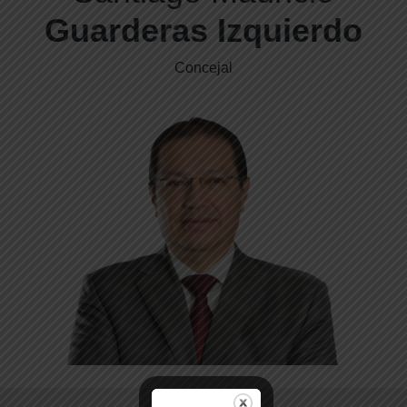
Guarderas Izquierdo
Concejal