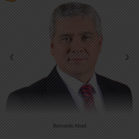
‹
›
Bernardo Abad