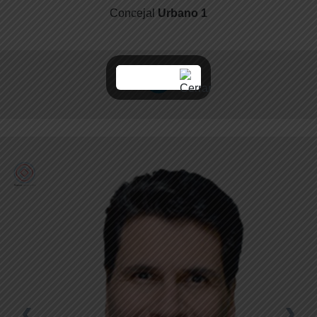
Concejal
Urbano 1
‹
›