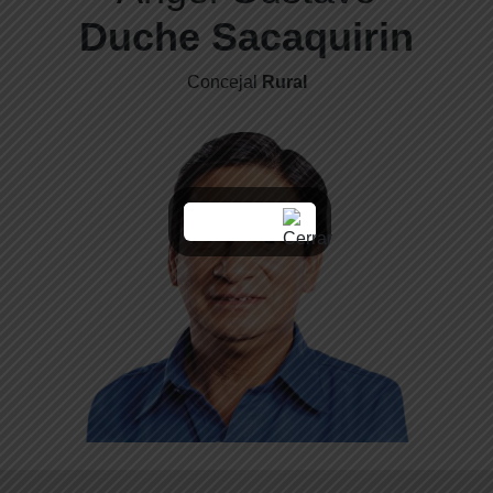
Duche Sacaquirin
Concejal
Rural