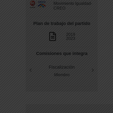
Movimiento Igualdad-
CREO
Plan de trabajo del partido
2019
2023
Comisiones que integra
Fiscalización
Miembro