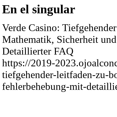
En el singular
Verde Casino: Tiefgehender
Mathematik, Sicherheit un
Detaillierter FAQ
https://2019-2023.ojoalconc
tiefgehender-leitfaden-zu-
fehlerbehebung-mit-detaillie