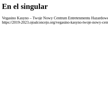
En el singular
Vegasino Kasyno – Twoje Nowy Centrum Entretenmentu Hazardowe
https://2019-2023.ojoalconcejo.org/vegasino-kasyno-twoje-nowy-cen