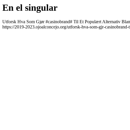
En el singular
Utforsk Hva Som Gjør #casinobrand# Til Et Populært Alternativ Bla
https://2019-2023.ojoalconcejo.org/utforsk-hva-som-gjr-casinobrand-ti