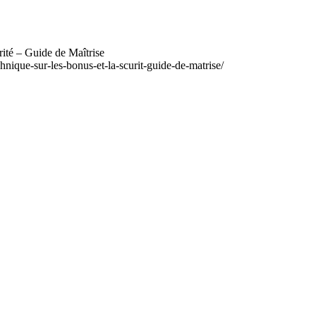
ité – Guide de Maîtrise
hnique-sur-les-bonus-et-la-scurit-guide-de-matrise/