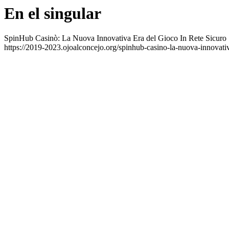
En el singular
SpinHub Casinò: La Nuova Innovativa Era del Gioco In Rete Sicuro
https://2019-2023.ojoalconcejo.org/spinhub-casino-la-nuova-innovativa