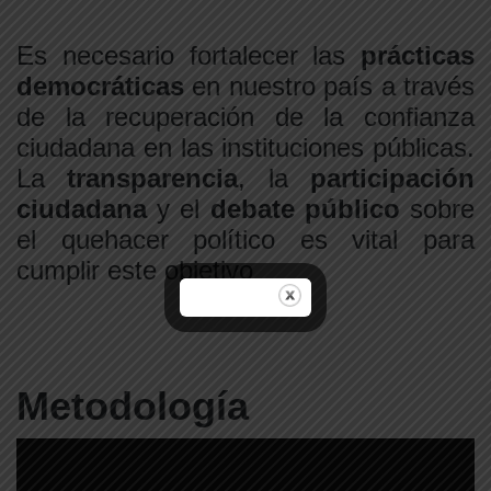
Es necesario fortalecer las
prácticas
democráticas
en nuestro país a través
de la recuperación de la confianza
ciudadana en las instituciones públicas.
La
transparencia
, la
participación
ciudadana
y el
debate público
sobre
el quehacer político es vital para
cumplir este objetivo
Metodología