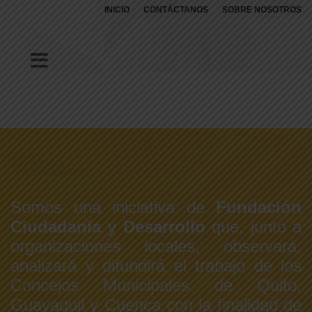
INICIO
CONTÁCTANOS
SOBRE NOSOTROS
Somos una iniciativa de
Fundación
Ciudadanía y Desarrollo
que, junto a
organizaciones locales, observará,
analizará y difundirá el trabajo de los
Concejos Municipales de Quito,
Guayaquil y Cuenca con la finalidad de