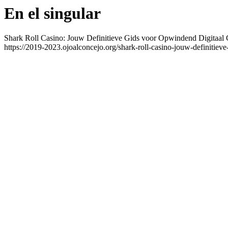
En el singular
Shark Roll Casino: Jouw Definitieve Gids voor Opwindend Digitaal 
https://2019-2023.ojoalconcejo.org/shark-roll-casino-jouw-definitieve