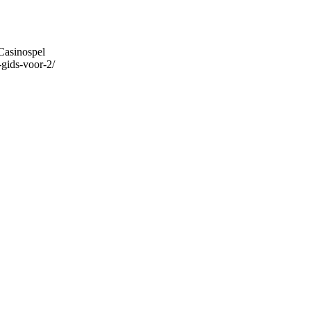
Casinospel
-gids-voor-2/