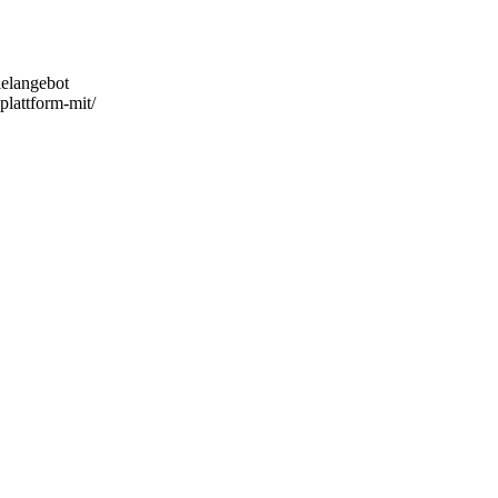
ielangebot
plattform-mit/