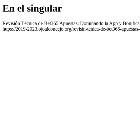
En el singular
Revisión Técnica de Bet365 Apuestas: Dominando la App y Bonificac
https://2019-2023.ojoalconcejo.org/revisin-tcnica-de-bet365-apuestas