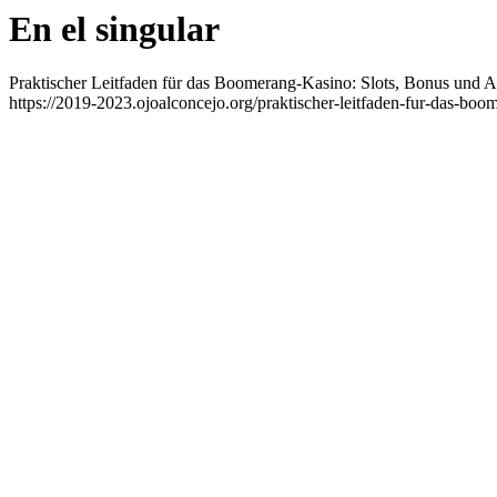
En el singular
Praktischer Leitfaden für das Boomerang-Kasino: Slots, Bonus und 
https://2019-2023.ojoalconcejo.org/praktischer-leitfaden-fur-das-boo