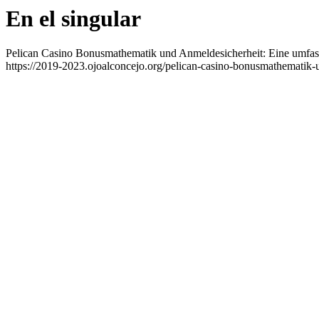
En el singular
Pelican Casino Bonusmathematik und Anmeldesicherheit: Eine umfass
https://2019-2023.ojoalconcejo.org/pelican-casino-bonusmathematik-u