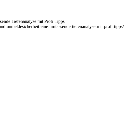
ende Tiefenanalyse mit Profi-Tipps
nd-anmeldesicherheit-eine-umfassende-tiefenanalyse-mit-profi-tipps/