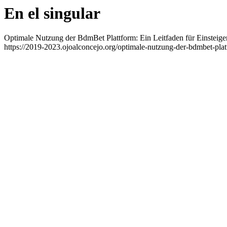
En el singular
Optimale Nutzung der BdmBet Plattform: Ein Leitfaden für Einsteige
https://2019-2023.ojoalconcejo.org/optimale-nutzung-der-bdmbet-plattf