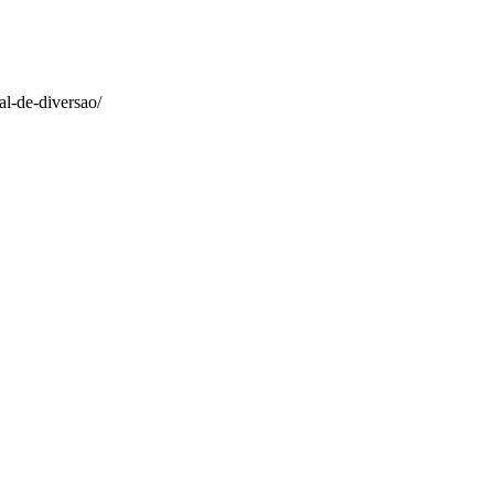
al-de-diversao/