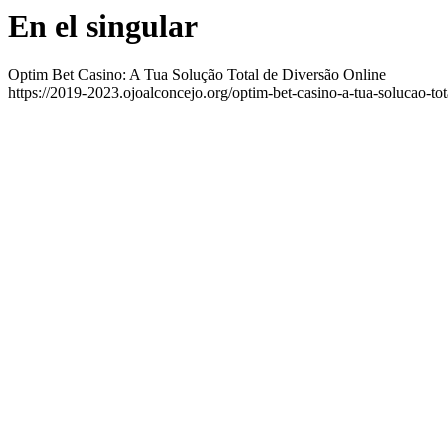
En el singular
Optim Bet Casino: A Tua Solução Total de Diversão Online
https://2019-2023.ojoalconcejo.org/optim-bet-casino-a-tua-solucao-tot