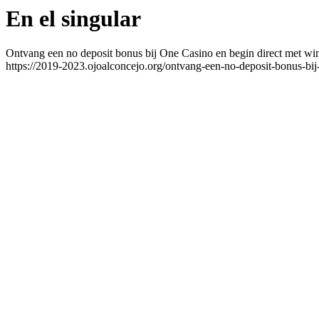
En el singular
Ontvang een no deposit bonus bij One Casino en begin direct met wi
https://2019-2023.ojoalconcejo.org/ontvang-een-no-deposit-bonus-bij