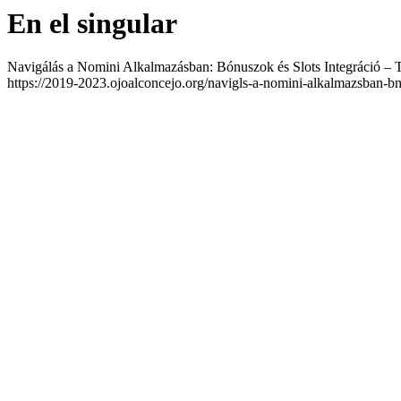
En el singular
Navigálás a Nomini Alkalmazásban: Bónuszok és Slots Integráció – 
https://2019-2023.ojoalconcejo.org/navigls-a-nomini-alkalmazsban-bnus