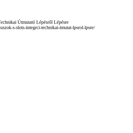
Technikai Útmutató Lépésről Lépésre
zok-s-slots-integrci-technikai-tmutat-lpsrol-lpsre/