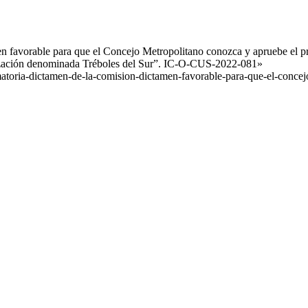
 favorable para que el Concejo Metropolitano conozca y apruebe el p
ización denominada Tréboles del Sur”. IC-O-CUS-2022-081»
matoria-dictamen-de-la-comision-dictamen-favorable-para-que-el-conce