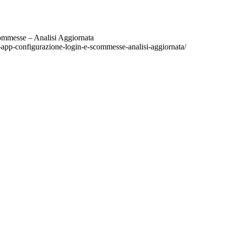
ommesse – Analisi Aggiornata
t-app-configurazione-login-e-scommesse-analisi-aggiornata/