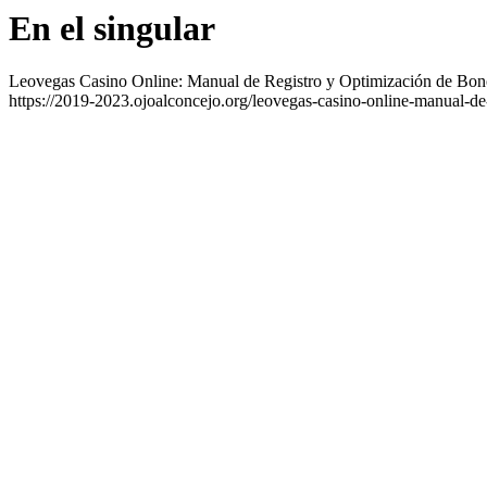
En el singular
Leovegas Casino Online: Manual de Registro y Optimización de Bon
https://2019-2023.ojoalconcejo.org/leovegas-casino-online-manual-de