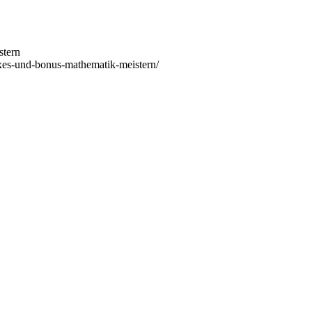
stern
ixes-und-bonus-mathematik-meistern/