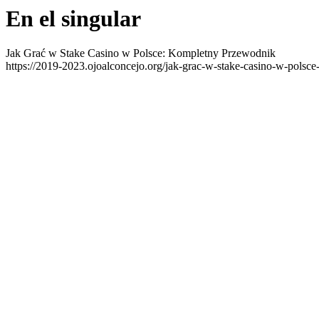
En el singular
Jak Grać w Stake Casino w Polsce: Kompletny Przewodnik
https://2019-2023.ojoalconcejo.org/jak-grac-w-stake-casino-w-polsc