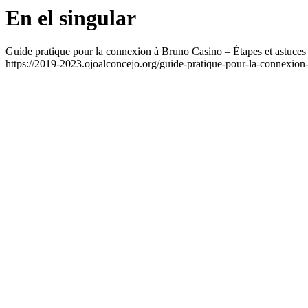
En el singular
Guide pratique pour la connexion à Bruno Casino – Étapes et astuces
https://2019-2023.ojoalconcejo.org/guide-pratique-pour-la-connexion-