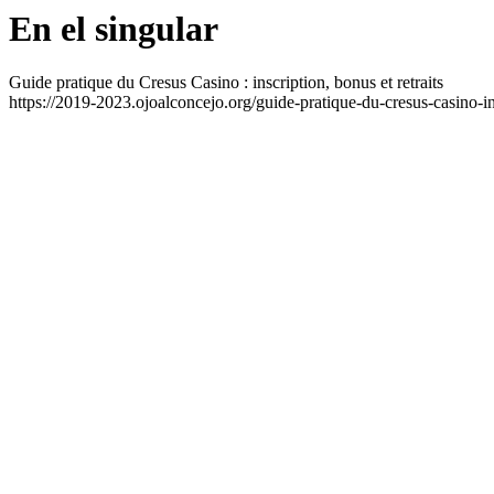
En el singular
Guide pratique du Cresus Casino : inscription, bonus et retraits
https://2019-2023.ojoalconcejo.org/guide-pratique-du-cresus-casino-ins