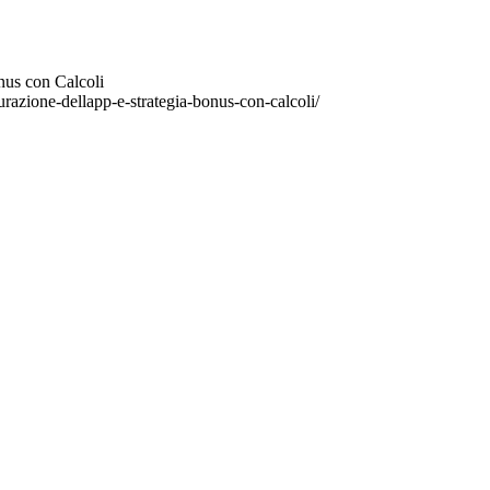
nus con Calcoli
razione-dellapp-e-strategia-bonus-con-calcoli/