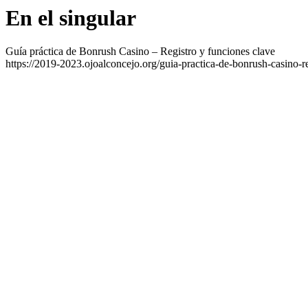
En el singular
Guía práctica de Bonrush Casino – Registro y funciones clave
https://2019-2023.ojoalconcejo.org/guia-practica-de-bonrush-casino-re