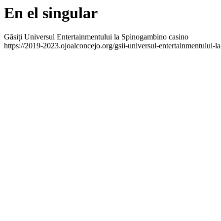
En el singular
Găsiți Universul Entertainmentului la Spinogambino casino
https://2019-2023.ojoalconcejo.org/gsii-universul-entertainmentului-