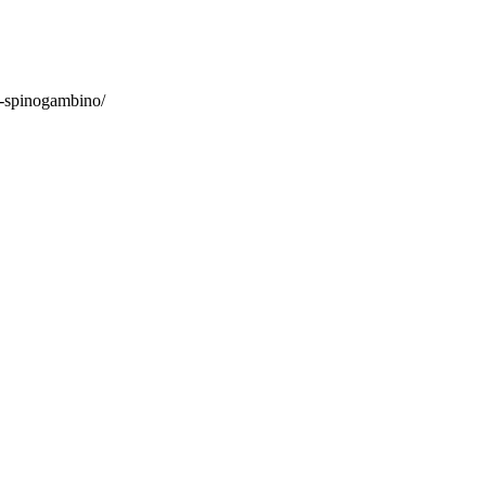
la-spinogambino/