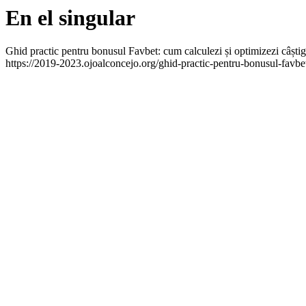
En el singular
Ghid practic pentru bonusul Favbet: cum calculezi și optimizezi câștig
https://2019-2023.ojoalconcejo.org/ghid-practic-pentru-bonusul-favbet