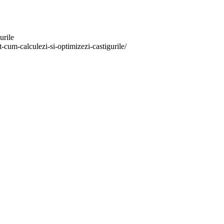
urile
-cum-calculezi-si-optimizezi-castigurile/