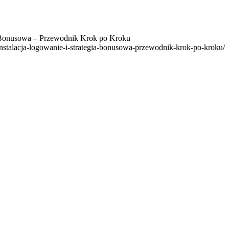
ia Bonusowa – Przewodnik Krok po Kroku
instalacja-logowanie-i-strategia-bonusowa-przewodnik-krok-po-kroku/