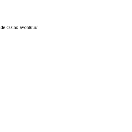
nde-casino-avontuur/