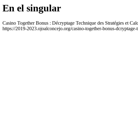
En el singular
Casino Together Bonus : Décryptage Technique des Stratégies et Calc
https://2019-2023.ojoalconcejo.org/casino-together-bonus-dcryptage-te