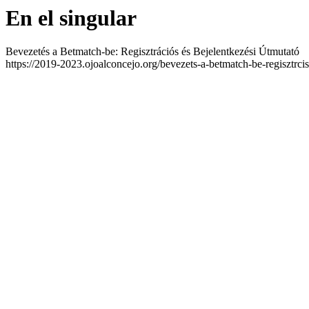
En el singular
Bevezetés a Betmatch-be: Regisztrációs és Bejelentkezési Útmutató
https://2019-2023.ojoalconcejo.org/bevezets-a-betmatch-be-regisztrcis