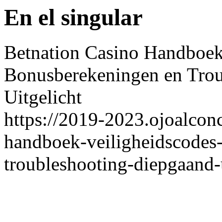
En el singular
Betnation Casino Handboek:
Bonusberekeningen en Tro
Uitgelicht
https://2019-2023.ojoalconc
handboek-veiligheidscodes
troubleshooting-diepgaand-u