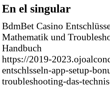
En el singular
BdmBet Casino Entschlüsse
Mathematik und Troublesho
Handbuch
https://2019-2023.ojoalcon
entschlsseln-app-setup-bo
troubleshooting-das-techni