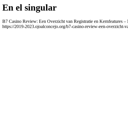
En el singular
B7 Casino Review: Een Overzicht van Registratie en Kernfeatures –
https://2019-2023.ojoalconcejo.org/b7-casino-review-een-overzicht-va