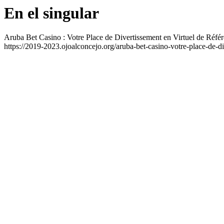
En el singular
Aruba Bet Casino : Votre Place de Divertissement en Virtuel de Réfé
https://2019-2023.ojoalconcejo.org/aruba-bet-casino-votre-place-de-di