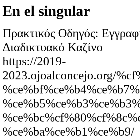
En el singular
Πρακτικός Οδηγός: Εγγραφ
Διαδικτυακό Καζίνο
https://2019-
2023.ojoalconcejo.org
%ce%bf%ce%b4%ce%b7%
%ce%b5%ce%b3%ce%b3%
%ce%bc%cf%80%cf%8c%
%ce%ba%ce%b1%ce%b9/